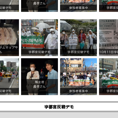
義孝さん
反戦デモ
参加者募集中
宇都宮
サムギョプサ
ル
宇都宮反戦デモ
宇都宮反戦デモ
10月11日
颯太君
義孝さん
反戦デモ
参加者募集中
宇都宮
宇都宮反戦デモ