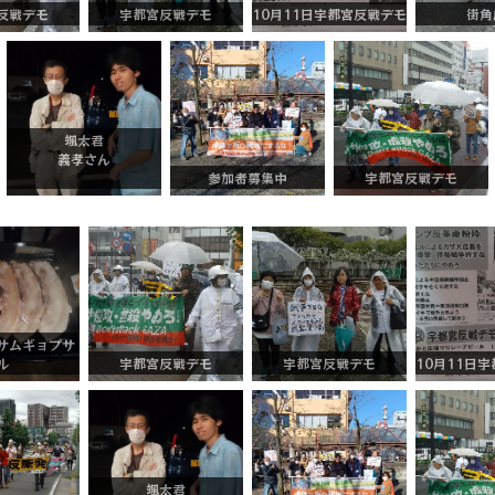
反戦デモ
宇都宮反戦デモ
10月11日宇都宮反戦デモ
街角
颯太君
義孝さん
参加者募集中
宇都宮反戦デモ
サムギョプサ
ル
宇都宮反戦デモ
宇都宮反戦デモ
10月11日
颯太君