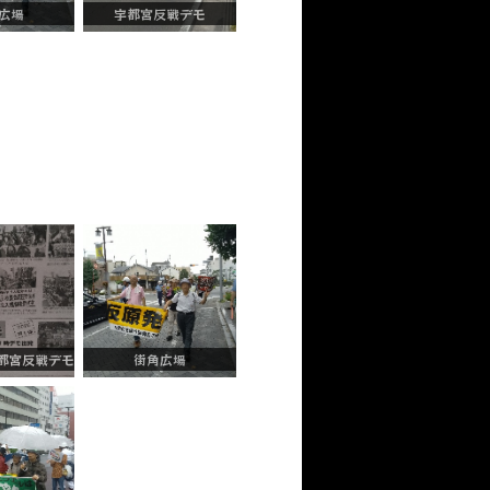
広場
宇都宮反戦デモ
宇都宮反戦デモ
街角広場