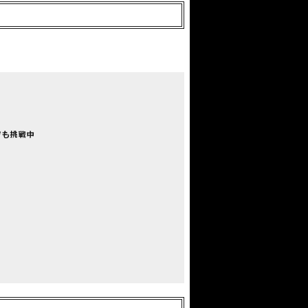
でも挑戦中
）