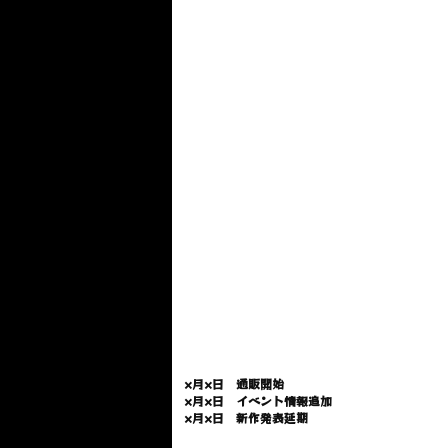
×月×日 通販開始
×月×日 イベント情報追加
×月×日 新作発表延期