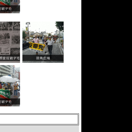
反戦デモ
宇都宮反戦デモ
街角広場
反戦デモ