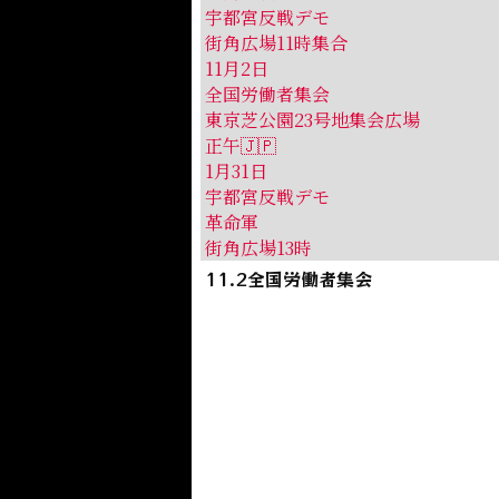
宇都宮反戦デモ
街角広場11時集合
11月2日
全国労働者集会
東京芝公園23号地集会広場
正午🇯🇵
1月31日
宇都宮反戦デモ
革命軍
街角広場13時
11.2全国労働者集会